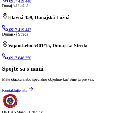
0917 419 448
Dunajská Lužná
Hlavná 459, Dunajská Lužná
0917 419 447
Dunajská Streda
Vajanského 5401/15, Dunajská Streda
0917 848 250
Spojte sa s nami
Máte otázku alebo špeciálnu objednávku? Sme tu pre vás.
Kontaktujte nás
ORBÁN
Mäso · Údeniny