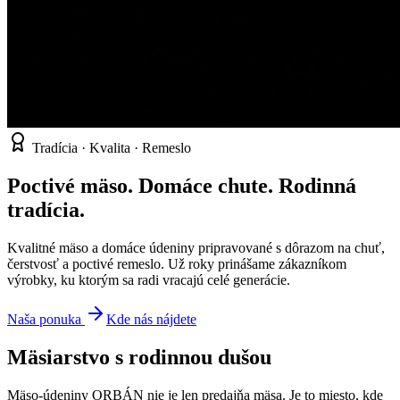
Tradícia · Kvalita · Remeslo
Poctivé mäso. Domáce chute. Rodinná
tradícia.
Kvalitné mäso a domáce údeniny pripravované s dôrazom na chuť,
čerstvosť a poctivé remeslo. Už roky prinášame zákazníkom
výrobky, ku ktorým sa radi vracajú celé generácie.
Naša ponuka
Kde nás nájdete
Mäsiarstvo s rodinnou dušou
Mäso-údeniny ORBÁN nie je len predajňa mäsa. Je to miesto, kde