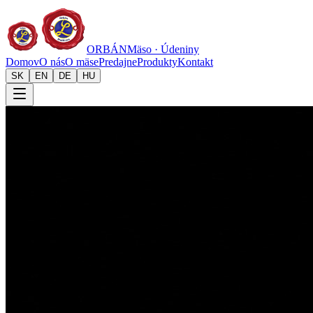
ORBÁN
Mäso · Údeniny
Domov
O nás
O mäse
Predajne
Produkty
Kontakt
SK
EN
DE
HU